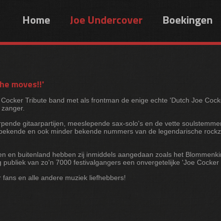
Home
Joe Undercover
Boekingen
the moves!!'
ker Tribute band met als frontman de enige echte 'Dutch Joe Cocker'
 zanger.
rpende gitaarpartijen, meeslepende sax-solo's en de vette soulstemme
e bekende en ook minder bekende nummers van de legendarische rock
nnen en buitenland hebben zij inmiddels aangedaan zoals het Blommen
publiek van zo'n 7000 festivalgangers een onvergetelijke 'Joe Cocker 
ocker fans en alle andere muziek liefhebbers!