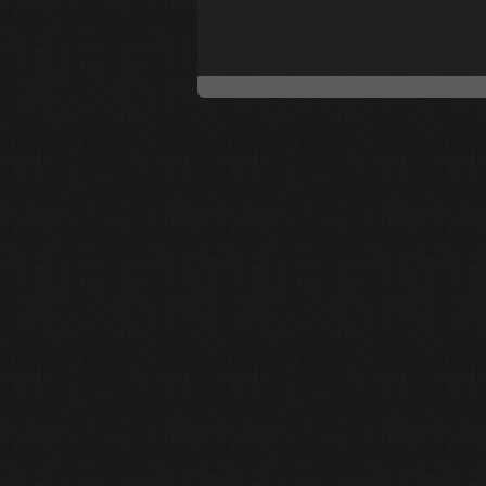
- - - -