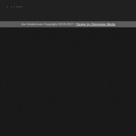
---
Joe Undercover Copyright 2016-2017 |
Design by Streetwise Media